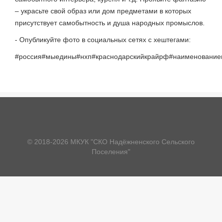
– украсьте свой образ или дом предметами в которых
присутствует самобытность и душа народных промыслов.
- Опубликуйте фото в социальных сетях с хештегами:
#россия#мыедины#нхп#краснодарскийкрайрф#наименовани
© 2018-2026 МКУК "СКО Надёжненского Сельского
Поселения"